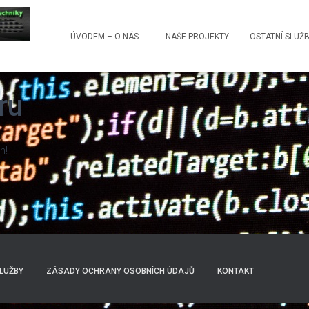
ÚVODEM – O NÁS…
NAŠE PROJEKTY
OSTATNÍ SLUŽ
ru
n!
SLUŽBY
ZÁSADY OCHRANY OSOBNÍCH ÚDAJŮ
KONTAKT