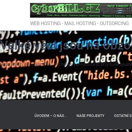
WEB HOSTING - MAIL HOSTING - OUTSORCING
Velké věci jsou na obzo
Něco velkého se chystá! Náš obchod je v provozu a již brzy bude spuště
ÚVODEM – O NÁS…
NAŠE PROJEKTY
OSTATNÍ 